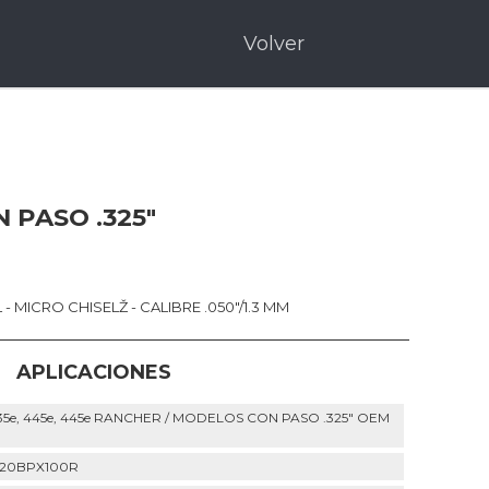
Volver
PASO .325"
 - MICRO CHISELŽ - CALIBRE .050"/1.3 MM
APLICACIONES
5e, 445e, 445e RANCHER / MODELOS CON PASO .325" OEM
M 20BPX100R