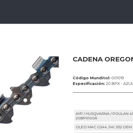
CADENA OREGON 
Código Munditol:
001019
Especificación:
20 BPX - AZUL
AYP / HUSQVARNA / POULAN 43
20BPX100R
OLEO MAC GS44, 941, 952 OE