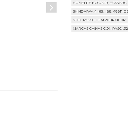
HOMELITE HCS4620, HCS5150C
SHINDAIWA 446S, 488, 488P 
STIHL MS250 OEM 20BPX100R
MARCAS CHINAS CON PASO .3