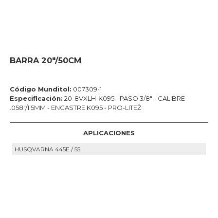
BARRA 20"/50CM
Código Munditol:
007309-1
Especificación:
20-8VXLH-K095 - PASO 3/8" - CALIBRE
.058"/1.5MM - ENCASTRE K095 - PRO-LITEŽ
APLICACIONES
HUSQVARNA 445E / 55