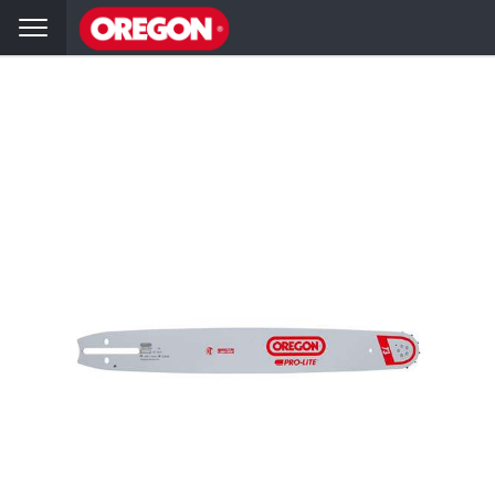
hai
Volver