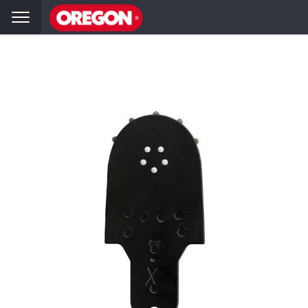
hai
Volver