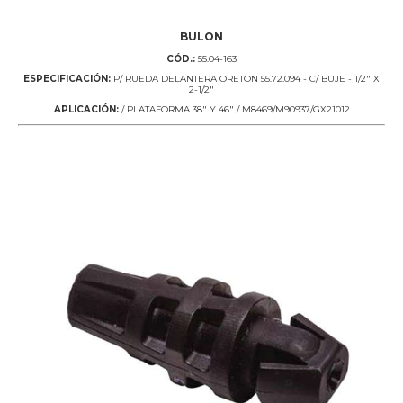
BULON
CÓD.:
55.04-163
ESPECIFICACIÓN:
P/ RUEDA DELANTERA ORETON 55.72.094 - C/ BUJE - 1/2" X
2-1/2"
APLICACIÓN:
/ PLATAFORMA 38" Y 46" / M8469/M90937/GX21012