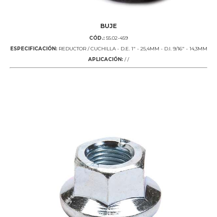
BUJE
CÓD.:
55.02-459
ESPECIFICACIÓN:
REDUCTOR / CUCHILLA - D.E. 1" - 25,4MM - D.I. 9/16" - 14,3MM
APLICACIÓN:
/ /