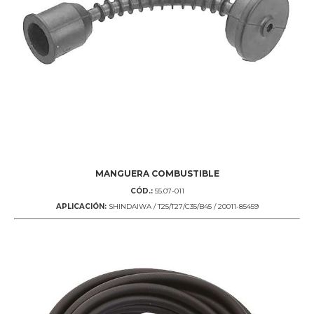
MANGUERA COMBUSTIBLE
CÓD.:
55.07-011
APLICACIÓN:
SHINDAIWA / T25/T27/C35/B45 / 20011-85459