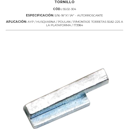
TORNILLO
CÓD.:
55.02-304
ESPECIFICACIÓN:
5/16-18"X1 1/4" - AUTORROSCANTE
APLICACIÓN:
AYP / HUSQVARNA / POULAN / P/MONTAJE TORRETAS 55.82-225 A
LA PLATAFORMA / 173984