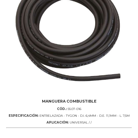
MANGUERA COMBUSTIBLE
CÓD.:
55.07-016
ESPECIFICACIÓN:
ENTRELAZADA - TYGON - D.I. 6,4MM - D.E. 11,1MM - L. 7,5M
APLICACIÓN:
UNIVERSAL / /