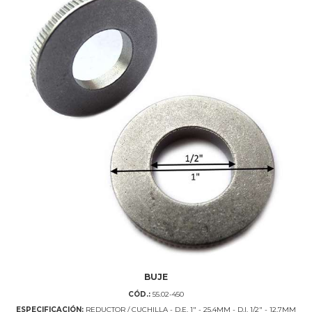
BUJE
CÓD.:
55.02-450
ESPECIFICACIÓN:
REDUCTOR / CUCHILLA - D.E. 1" - 25,4MM - D.I. 1/2" - 12,7MM