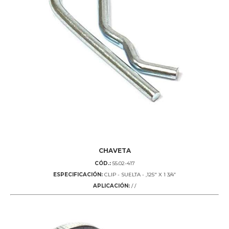
CHAVETA
CÓD.:
55.02-417
ESPECIFICACIÓN:
CLIP - SUELTA - ,125" X 1 3/4”
APLICACIÓN:
/ /